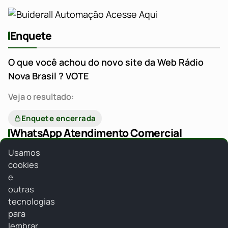
Enquete
O que você achou do novo site da Web Rádio
Nova Brasil ? VOTE
Veja o resultado:
Enquete encerrada
WhatsApp Atendimento Comercial
Usamos
cookies
e
outras
tecnologias
para
Webradionovabrasiljf
lembrar