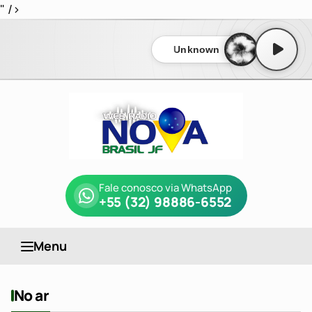
" />
Unknown
Fale conosco via WhatsApp
+55 (32) 98886-6552
Menu
Web Rádio Nova Brasil JF
No ar