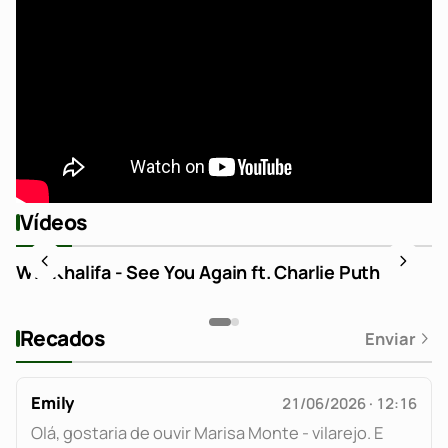
Vídeos
Wiz Khalifa - See You Again ft. Charlie Puth
Recados
Enviar
Emily
21/06/2026 · 12:16
Olá, gostaria de ouvir Marisa Monte - vilarejo. E