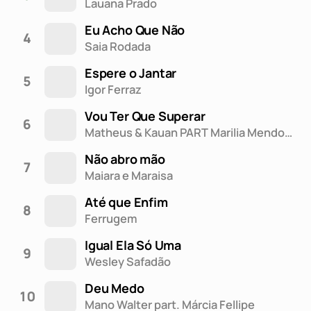
Lauana Prado
Eu Acho Que Não
4
Saia Rodada
Espere o Jantar
5
Igor Ferraz
Vou Ter Que Superar
6
Matheus & Kauan PART Marilia Mendonça
Não abro mão
7
Maiara e Maraisa
Até que Enfim
8
Ferrugem
Igual Ela Só Uma
9
Wesley Safadão
Deu Medo
10
Mano Walter part. Márcia Fellipe