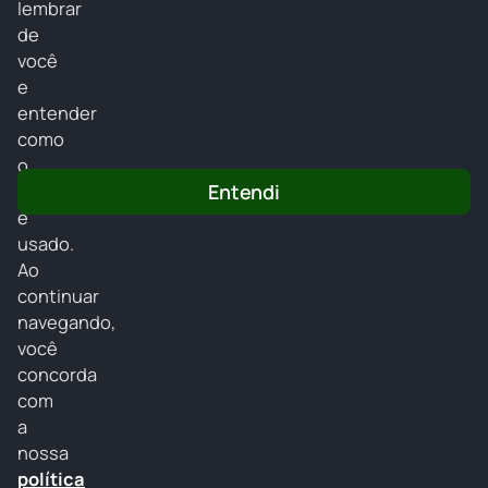
Webradionovabrasiljf
lembrar
de
Web Rádio Nova Brasil JF
você
e
entender
como
o
Home
Entendi
site
é
Programação
usado.
Locutores
Ao
continuar
Promoções
navegando,
Recados
você
concorda
com
Disponível no
a
Google Play
nossa
política