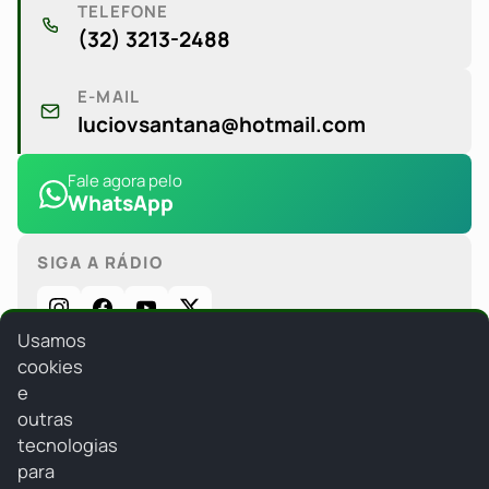
TELEFONE
(32) 3213-2488
E-MAIL
luciovsantana@hotmail.com
Fale agora pelo
WhatsApp
SIGA A RÁDIO
Usamos
cookies
e
outras
tecnologias
para